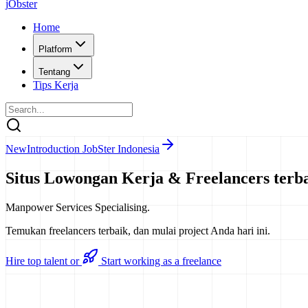
j
O
bster
Home
Platform
Tentang
Tips Kerja
New
Introduction JobSter Indonesia
Situs Lowongan Kerja &
Freelancers
terba
Manpower Services Specialising.
Temukan freelancers terbaik, dan mulai project Anda hari ini.
Hire top talent
or
Start working as a freelance