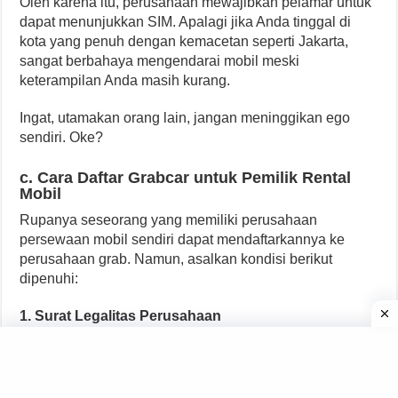
Oleh karena itu, perusahaan mewajibkan pelamar untuk
dapat menunjukkan SIM. Apalagi jika Anda tinggal di
kota yang penuh dengan kemacetan seperti Jakarta,
sangat berbahaya mengendarai mobil meski
keterampilan Anda masih kurang.
Ingat, utamakan orang lain, jangan meninggikan ego
sendiri. Oke?
c. Cara Daftar Grabcar untuk Pemilik Rental
Mobil
Rupanya seseorang yang memiliki perusahaan
persewaan mobil sendiri dapat mendaftarkannya ke
perusahaan grab. Namun, asalkan kondisi berikut
dipenuhi:
1. Surat Legalitas Perusahaan
Sebagai bisnis normal, harus ada dokumen yang
membuktikan bahwa bisnis tersebut tidak ilegal dan
legal di mata hukum. Baik CV maupun PT. Surat