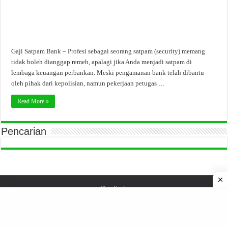
Gaji Satpam Bank – Profesi sebagai seorang satpam (security) memang
tidak boleh dianggap remeh, apalagi jika Anda menjadi satpam di
lembaga keuangan perbankan. Meski pengamanan bank telah dibantu
oleh pihak dari kepolisian, namun pekerjaan petugas …
Read More »
Pencarian
Tips Kerja
© Copyright 2026, All Rights Reserved