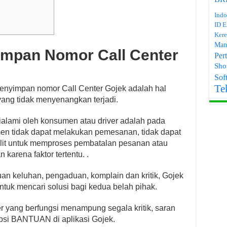
Indo
ID E
Kere
Man
impan Nomor Call Center
Per
Sho
Soft
Te
enyimpan nomor Call Center Gojek adalah hal
yang tidak menyenangkan terjadi.
ialami oleh konsumen atau driver adalah pada
sumen tidak dapat melakukan pemesanan, tidak dapat
lit untuk memproses pembatalan pesanan atau
 karena faktor tertentu. .
 keluhan, pengaduan, komplain dan kritik, Gojek
ntuk mencari solusi bagi kedua belah pihak.
r yang berfungsi menampung segala kritik, saran
psi BANTUAN di aplikasi Gojek.