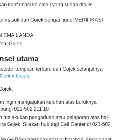
an konfirmasi ke email yang sudah ditulis
san masuk dari Gojek dengan judul VERIFIKASI
SI EMAIL ANDA
stem Gojek
nsel utama
tode komplain terbaru dari Gojek selanjutnya
 Center Gojek
.
Gojek:
n ingin mengajukan keluhan atas buruknya
ubungi 021-502 211 10
in melakukan pengaduan atau pelaporan atas hal-
tra Gojek. Silakan hubungi Call Center di 021-502
nan Go Box yang tidak sesuai harapan, Anda dapat