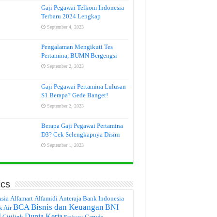
Gaji Pegawai Telkom Indonesia
Terbaru 2024 Lengkap
September 4, 2023
Pengalaman Mengikuti Tes
Pertamina, BUMN Bergengsi
September 2, 2023
Gaji Pegawai Pertamina Lulusan
S1 Berapa? Gede Banget!
September 2, 2023
Berapa Gaji Pegawai Pertamina
D3? Cek Selengkapnya Disini
September 1, 2023
ics
Asia
Alfamart
Alfamidi
Anteraja
Bank Indonesia
BCA
Bisnis dan Keuangan
BNI
k Air
I
Dunia Kerja
Citilink
Garuda