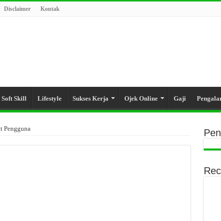
Disclaimer
Kontak
Soft Skill
Lifestyle
Sukses Kerja
Ojek Online
Gaji
Pengal
at Pengguna
Pen
Rec