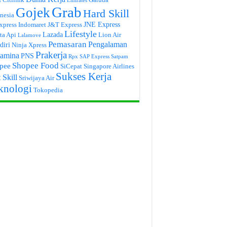
Emirates
Grab
Gojek
Hard Skill
nesia
JNE Express
xpress
Indomaret
J&T Express
Lifestyle
Lazada
ta Api
Lion Air
Lalamove
Pemasaran
Pengalaman
diri
Ninja Xpress
Prakerja
tamina
PNS
Rpx
SAP Express
Satpam
Shopee Food
pee
SiCepat
Singapore Airlines
Sukses Kerja
 Skill
Sriwijaya Air
knologi
Tokopedia