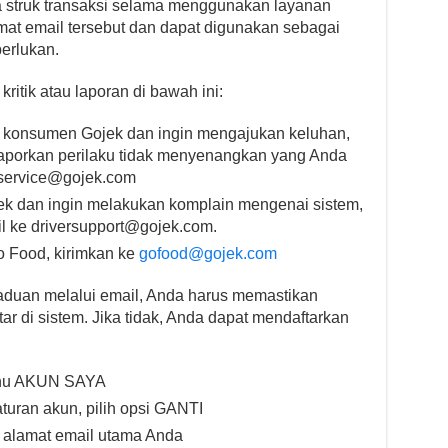
 struk transaksi selama menggunakan layanan
amat email tersebut dan dapat digunakan sebagai
erlukan.
itik atau laporan di bawah ini:
u konsumen Gojek dan ingin mengajukan keluhan,
porkan perilaku tidak menyenangkan yang Anda
service@gojek.com
jek dan ingin melakukan komplain mengenai sistem,
il ke
driversupport@gojek.com
.
 Food, kirimkan ke
gofood@gojek.com
uan melalui email, Anda harus memastikan
r di sistem. Jika tidak, Anda dapat mendaftarkan
menu AKUN SAYA
uran akun, pilih opsi GANTI
n alamat email utama Anda