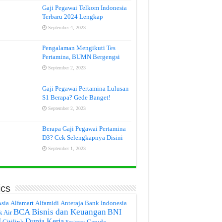
Gaji Pegawai Telkom Indonesia
Terbaru 2024 Lengkap
September 4, 2023
Pengalaman Mengikuti Tes
Pertamina, BUMN Bergengsi
September 2, 2023
Gaji Pegawai Pertamina Lulusan
S1 Berapa? Gede Banget!
September 2, 2023
Berapa Gaji Pegawai Pertamina
D3? Cek Selengkapnya Disini
September 1, 2023
ics
Asia
Alfamart
Alfamidi
Anteraja
Bank Indonesia
BCA
Bisnis dan Keuangan
BNI
k Air
I
Dunia Kerja
Citilink
Garuda