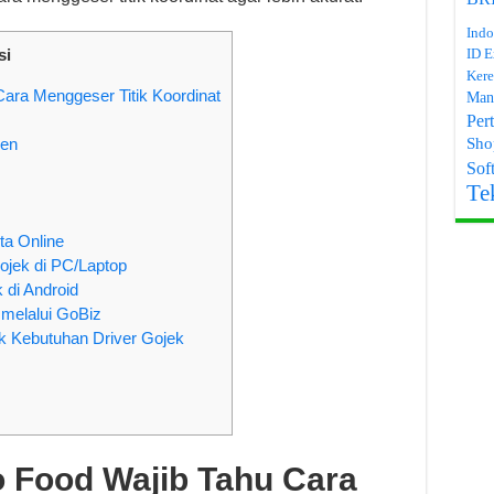
Indo
si
ID E
Kere
ara Menggeser Titik Koordinat
Man
Per
Sho
men
Soft
Te
ta Online
ojek di PC/Laptop
 di Android
k melalui GoBiz
k Kebutuhan Driver Gojek
 Food Wajib Tahu Cara