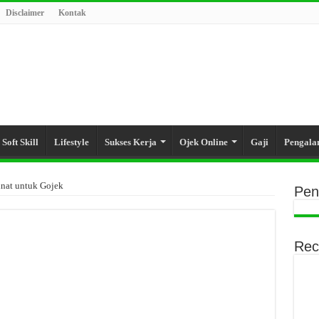
Disclaimer
Kontak
Soft Skill
Lifestyle
Sukses Kerja
Ojek Online
Gaji
Pengal
inat untuk Gojek
Pen
Rec