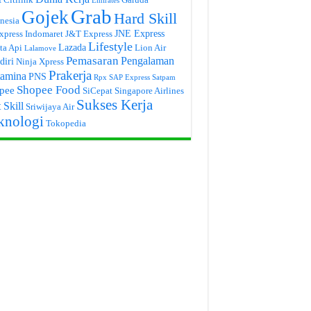
Emirates
Grab
Gojek
Hard Skill
nesia
JNE Express
xpress
Indomaret
J&T Express
Lifestyle
Lazada
ta Api
Lion Air
Lalamove
Pemasaran
Pengalaman
diri
Ninja Xpress
Prakerja
tamina
PNS
Rpx
SAP Express
Satpam
Shopee Food
pee
SiCepat
Singapore Airlines
Sukses Kerja
 Skill
Sriwijaya Air
knologi
Tokopedia