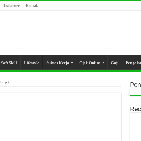
Disclaimer
Kontak
Soft Skill
Lifestyle
Sukses Kerja
Ojek Online
Gaji
Pengal
Gojek
Pen
Rec