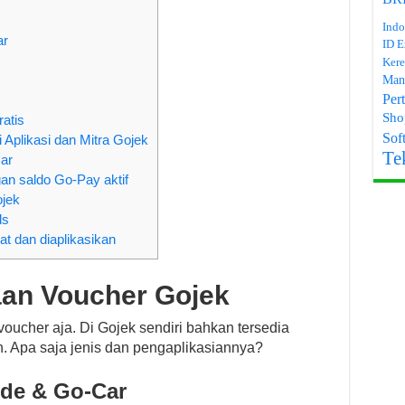
Indo
ar
ID E
Kere
Man
Per
Sho
atis
Soft
Aplikasi dan Mitra Gojek
Te
Car
n saldo Go-Pay aktif
ojek
ls
t dan diaplikasikan
an Voucher Gojek
ucher aja. Di Gojek sendiri bahkan tersedia
. Apa saja jenis dan pengaplikasiannya?
de & Go-Car