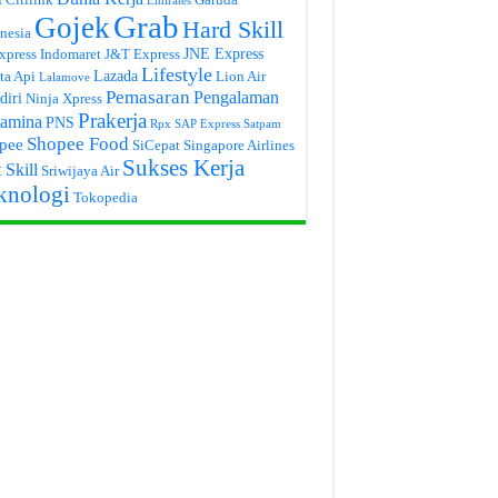
Emirates
Grab
Gojek
Hard Skill
nesia
JNE Express
xpress
Indomaret
J&T Express
Lifestyle
Lazada
ta Api
Lion Air
Lalamove
Pemasaran
Pengalaman
diri
Ninja Xpress
Prakerja
tamina
PNS
Rpx
SAP Express
Satpam
Shopee Food
pee
SiCepat
Singapore Airlines
Sukses Kerja
 Skill
Sriwijaya Air
knologi
Tokopedia