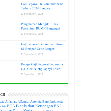
Gaji Pegawai Telkom Indonesia
Terbaru 2024 Lengkap
September 4, 2023
Pengalaman Mengikuti Tes
Pertamina, BUMN Bergengsi
September 2, 2023
Gaji Pegawai Pertamina Lulusan
S1 Berapa? Gede Banget!
September 2, 2023
Berapa Gaji Pegawai Pertamina
D3? Cek Selengkapnya Disini
September 1, 2023
ics
Asia
Alfamart
Alfamidi
Anteraja
Bank Indonesia
BCA
Bisnis dan Keuangan
BNI
k Air
I
Dunia Kerja
Citilink
Garuda