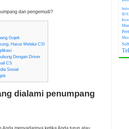
Indo
enumpang dan pengemudi?
ID E
Kere
Man
Per
Sho
pang Gojek
Soft
sung, Harus Melalui CS!
Te
plikasi
rhubung Dengan Driver
mail CS
dia Sosial
jek
ng dialami penumpang
n Anda menyadarinya ketika Anda turun atau