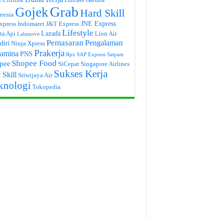
Emirates
Grab
Gojek
Hard Skill
nesia
JNE Express
xpress
Indomaret
J&T Express
Lifestyle
Lazada
ta Api
Lion Air
Lalamove
Pemasaran
Pengalaman
diri
Ninja Xpress
Prakerja
tamina
PNS
Rpx
SAP Express
Satpam
Shopee Food
pee
SiCepat
Singapore Airlines
Sukses Kerja
 Skill
Sriwijaya Air
knologi
Tokopedia