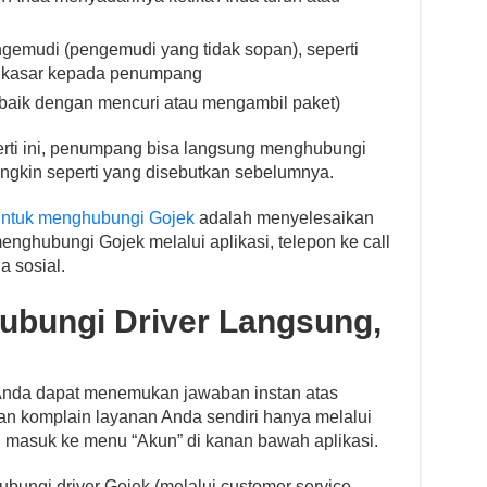
emudi (pengemudi yang tidak sopan), seperti
p kasar kepada penumpang
aik dengan mencuri atau mengambil paket)
rti ini, penumpang bisa langsung menghubungi
ngkin seperti yang disebutkan sebelumnya.
untuk menghubungi Gojek
adalah menyelesaikan
ghubungi Gojek melalui aplikasi, telepon ke call
a sosial.
ubungi Driver Langsung,
!
h Anda dapat menemukan jawaban instan atas
an komplain layanan Anda sendiri hanya melalui
an masuk ke menu “Akun” di kanan bawah aplikasi.
bungi driver Gojek (melalui customer service