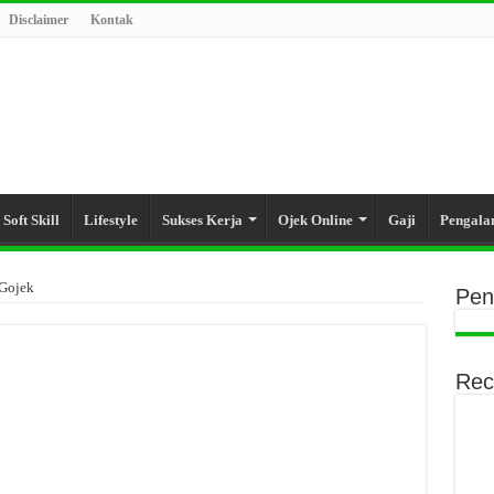
Disclaimer
Kontak
Soft Skill
Lifestyle
Sukses Kerja
Ojek Online
Gaji
Pengal
 Gojek
Pen
Rec