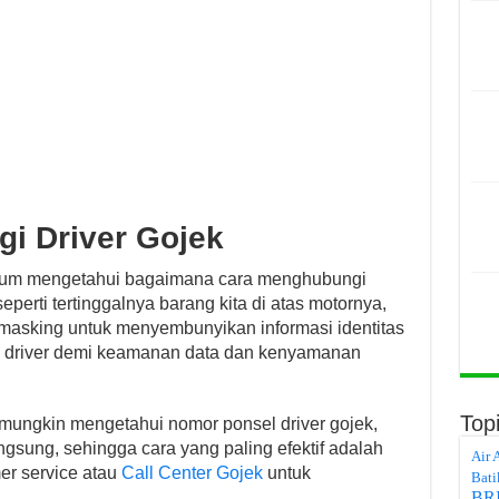
i Driver Gojek
elum mengetahui bagaimana cara menghubungi
seperti tertinggalnya barang kita di atas motornya,
r masking untuk menyembunyikan informasi identitas
n driver demi keamanan data dan kenyamanan
Top
mungkin mengetahui nomor ponsel driver gojek,
sung, sehingga cara yang paling efektif adalah
Air 
er service atau
Call Center Gojek
untuk
Bati
BR