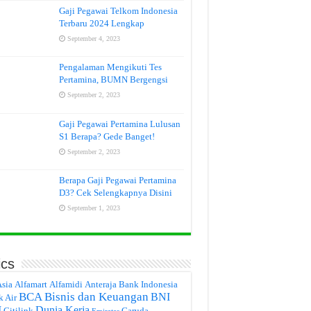
Gaji Pegawai Telkom Indonesia
Terbaru 2024 Lengkap
September 4, 2023
Pengalaman Mengikuti Tes
Pertamina, BUMN Bergengsi
September 2, 2023
Gaji Pegawai Pertamina Lulusan
S1 Berapa? Gede Banget!
September 2, 2023
Berapa Gaji Pegawai Pertamina
D3? Cek Selengkapnya Disini
September 1, 2023
ics
Asia
Alfamart
Alfamidi
Anteraja
Bank Indonesia
BCA
Bisnis dan Keuangan
BNI
k Air
I
Dunia Kerja
Citilink
Garuda