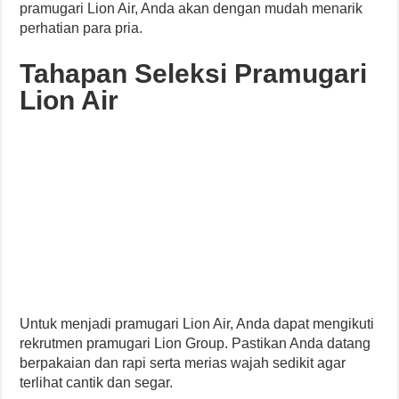
pramugari Lion Air, Anda akan dengan mudah menarik
perhatian para pria.
Tahapan Seleksi Pramugari
Lion Air
Untuk menjadi pramugari Lion Air, Anda dapat mengikuti
rekrutmen pramugari Lion Group. Pastikan Anda datang
berpakaian dan rapi serta merias wajah sedikit agar
terlihat cantik dan segar.