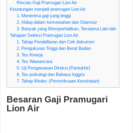
Rincian Gaji Pramugari Lion Air
Keuntungan menjadi pramugari Lion Air
1. Menerima gaji yang tinggi
2. Hidup dalam kemewahan dan Glamour
3. Banyak yang Memperhatikan, Terutama Laki-laki
Tahapan Seleksi Pramugari Lion Air
1. Tahap Pendaftaran dan Cek dokumen
2. Pengukuran Tinggi dan Berat Badan
3. Tes Kinerja
4. Tes Wawancara
5. Uji Pengawasan Direksi (Pantukhir)
6. Tes psikologi dan Bahasa Inggris
7. Tahap Medec (Pemeriksaan Kesehatan)
Besaran Gaji Pramugari
Lion Air