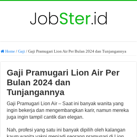
Home
/
Gaji
/
Gaji Pramugari Lion Air Per Bulan 2024 dan Tunjangannya
Gaji Pramugari Lion Air Per
Bulan 2024 dan
Tunjangannya
Gaji Pramugari Lion Air – Saat ini banyak wanita yang
ingin bekerja dan mengembangkan karir, namun mereka
juga ingin tampil cantik dan elegan.
Nah, profesi yang satu ini banyak dipilih oleh kalangan
kaum wanita yakni menjadi seorang pramugari di Lion