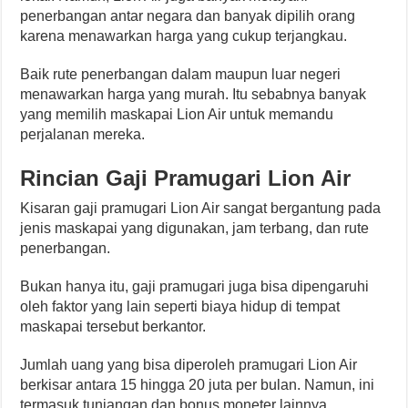
penerbangan antar negara dan banyak dipilih orang
karena menawarkan harga yang cukup terjangkau.
Baik rute penerbangan dalam maupun luar negeri
menawarkan harga yang murah. Itu sebabnya banyak
yang memilih maskapai Lion Air untuk memandu
perjalanan mereka.
Rincian Gaji Pramugari Lion Air
Kisaran gaji pramugari Lion Air sangat bergantung pada
jenis maskapai yang digunakan, jam terbang, dan rute
penerbangan.
Bukan hanya itu, gaji pramugari juga bisa dipengaruhi
oleh faktor yang lain seperti biaya hidup di tempat
maskapai tersebut berkantor.
Jumlah uang yang bisa diperoleh pramugari Lion Air
berkisar antara 15 hingga 20 juta per bulan. Namun, ini
termasuk tunjangan dan bonus moneter lainnya.