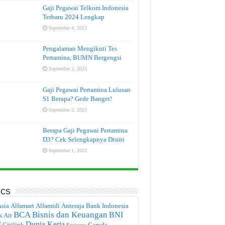
Gaji Pegawai Telkom Indonesia
Terbaru 2024 Lengkap
September 4, 2023
Pengalaman Mengikuti Tes
Pertamina, BUMN Bergengsi
September 2, 2023
Gaji Pegawai Pertamina Lulusan
S1 Berapa? Gede Banget!
September 2, 2023
Berapa Gaji Pegawai Pertamina
D3? Cek Selengkapnya Disini
September 1, 2023
ics
Asia
Alfamart
Alfamidi
Anteraja
Bank Indonesia
BCA
Bisnis dan Keuangan
BNI
k Air
I
Dunia Kerja
Citilink
Garuda