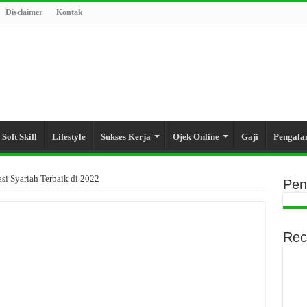
Disclaimer
Kontak
Soft Skill
Lifestyle
Sukses Kerja
Ojek Online
Gaji
Pengal
asi Syariah Terbaik di 2022
Pen
Rec