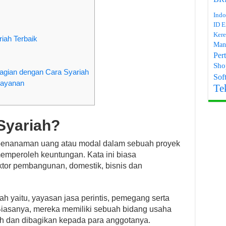
Indo
ID E
Kere
riah Terbaik
Man
Per
Sho
gian dengan Cara Syariah
Soft
Layanan
Te
 Syariah?
itu penanaman uang atau modal dalam sebuah proyek
mperoleh keuntungan. Kata ini biasa
ktor pembangunan, domestik, bisnis dan
h yaitu, yayasan jasa perintis, pemegang serta
 Biasanya, mereka memiliki sebuah bidang usaha
ah dan dibagikan kepada para anggotanya.