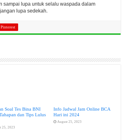
n sampai lupa untuk selalu waspada dalam
jangan lupa sedekah.
Pinterest
n Soal Tes Bina BNI
Info Jadwal Jam Online BCA
Tahapan dan Tips Lulus
Hari ini 2024
August 25, 2023
t 25, 2023