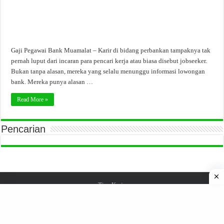
Gaji Pegawai Bank Muamalat – Karir di bidang perbankan tampaknya tak
pernah luput dari incaran para pencari kerja atau biasa disebut jobseeker.
Bukan tanpa alasan, mereka yang selalu menunggu informasi lowongan
bank. Mereka punya alasan …
Read More »
Pencarian
Tips Kerja
© Copyright 2026, All Rights Reserved