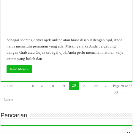
Sebagai seorang driver ojek online atau biasa disebut dengan ojol, Anda
harus mematuhi peraturan yang ada. Misalnya, jika Anda bergabung
dengan Grab atau Gojek sebagai ojol, Anda perlu memahami aturan kerja
antara yang boleh dan …
Read More »
20
« First
...
10
«
18
19
21
22
»
Page 20 of 35
30
...
Last »
Pencarian