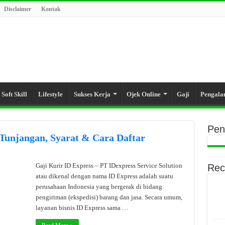
Disclaimer
Kontak
Soft Skill
Lifestyle
Sukses Kerja
Ojek Online
Gaji
Pengal
Pen
 Tunjangan, Syarat & Cara Daftar
Gaji Kurir ID Express – PT IDexpress Service Solution
Rec
atau dikenal dengan nama ID Express adalah suatu
perusahaan Indonesia yang bergerak di bidang
pengiriman (ekspedisi) barang dan jasa. Secara umum,
layanan bisnis ID Express sama …