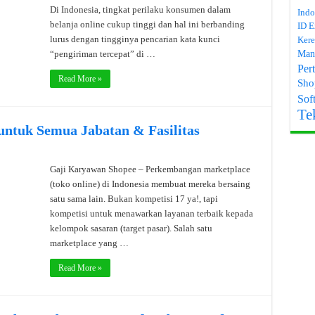
Di Indonesia, tingkat perilaku konsumen dalam
Indo
belanja online cukup tinggi dan hal ini berbanding
ID E
lurus dengan tingginya pencarian kata kunci
Kere
Man
“pengiriman tercepat” di …
Per
Read More »
Sho
Soft
Te
untuk Semua Jabatan & Fasilitas
Gaji Karyawan Shopee – Perkembangan marketplace
(toko online) di Indonesia membuat mereka bersaing
satu sama lain. Bukan kompetisi 17 ya!, tapi
kompetisi untuk menawarkan layanan terbaik kepada
kelompok sasaran (target pasar). Salah satu
marketplace yang …
Read More »