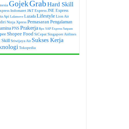
Grab
Gojek
Hard Skill
nesia
JNE Express
xpress
Indomaret
J&T Express
Lifestyle
Lazada
ta Api
Lion Air
Lalamove
Pemasaran
Pengalaman
diri
Ninja Xpress
Prakerja
tamina
PNS
Rpx
SAP Express
Satpam
Shopee Food
pee
SiCepat
Singapore Airlines
Sukses Kerja
 Skill
Sriwijaya Air
knologi
Tokopedia