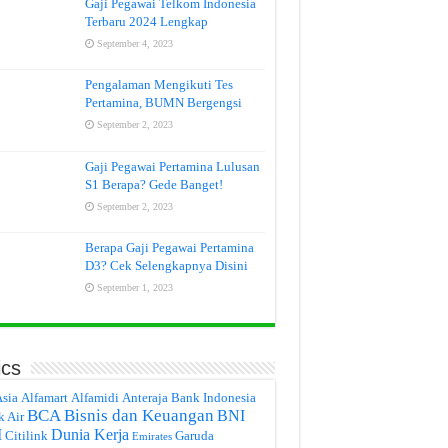
Gaji Pegawai Telkom Indonesia
Terbaru 2024 Lengkap
September 4, 2023
Pengalaman Mengikuti Tes
Pertamina, BUMN Bergengsi
September 2, 2023
Gaji Pegawai Pertamina Lulusan
S1 Berapa? Gede Banget!
September 2, 2023
Berapa Gaji Pegawai Pertamina
D3? Cek Selengkapnya Disini
September 1, 2023
ics
Asia
Alfamart
Alfamidi
Anteraja
Bank Indonesia
BCA
Bisnis dan Keuangan
BNI
k Air
I
Dunia Kerja
Citilink
Garuda
Emirates