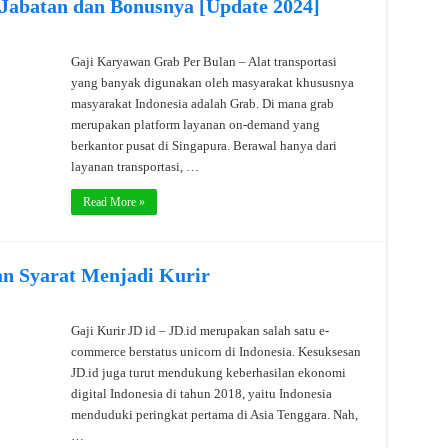
abatan dan Bonusnya [Update 2024]
Gaji Karyawan Grab Per Bulan – Alat transportasi
yang banyak digunakan oleh masyarakat khususnya
masyarakat Indonesia adalah Grab. Di mana grab
merupakan platform layanan on-demand yang
berkantor pusat di Singapura. Berawal hanya dari
layanan transportasi, …
Read More »
dan Syarat Menjadi Kurir
Gaji Kurir JD id – JD.id merupakan salah satu e-
commerce berstatus unicorn di Indonesia. Kesuksesan
JD.id juga turut mendukung keberhasilan ekonomi
digital Indonesia di tahun 2018, yaitu Indonesia
menduduki peringkat pertama di Asia Tenggara. Nah,
…