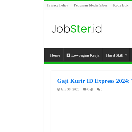
Privacy Policy
Pedoman Media Siber
Kode Etik
Home
Lowongan Kerja
Hard Skill
Gaji Kurir ID Express 2024:
July 30, 2023
Gaji
0