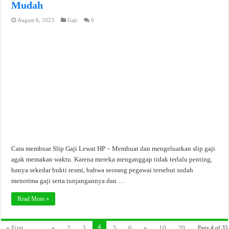
Mudah
August 6, 2023
Gaji
0
Cara membuat Slip Gaji Lewat HP – Membuat dan mengeluarkan slip gaji
agak memakan waktu. Karena mereka menganggap tidak terlalu penting,
hanya sekedar bukti resmi, bahwa seorang pegawai tersebut sudah
menerima gaji serta tunjangannya dan …
Read More »
4
« First
...
«
2
3
5
6
»
10
20
Page 4 of 35