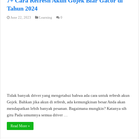
7+ Cara Refresh Akun Gojek Biar Gacor di
Tahun 2024
June 22, 2023
Learning
0
Tidak banyak driver yang mengetahui bahwa ada cara untuk refresh akun
Gojek. Bahkan jika akun di refresh, ada kemungkinan besar Anda akan
mendapatkan lebih banyak pesanan. Bagaimana mungkin? Katanya sih
gitu Pada umumnya semua driver …
Read More »